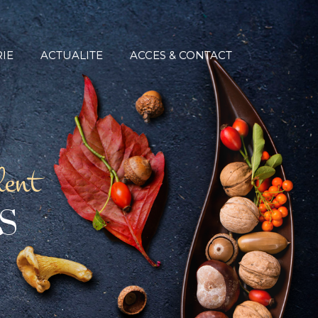
IE
ACTUALITE
ACCES & CONTACT
lent
S