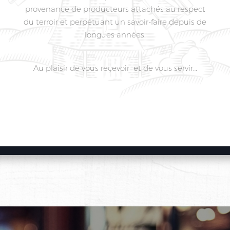
provenance de producteurs attachés au respect
du terroir et perpétuant un savoir-faire depuis de
longues années.
Au plaisir de vous reçevoir et de vous servir…